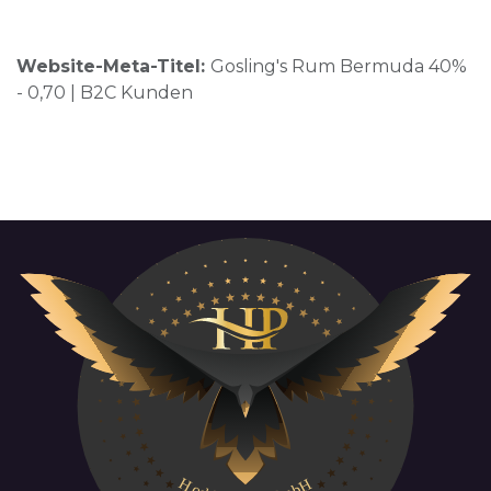
Website-Meta-Titel:
Gosling's Rum Bermuda 40%
- 0,70 | B2C Kunden