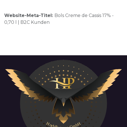
Website-Meta-Titel:
Bols Creme de Cassis 17% -
0,70 l | B2C Kunden