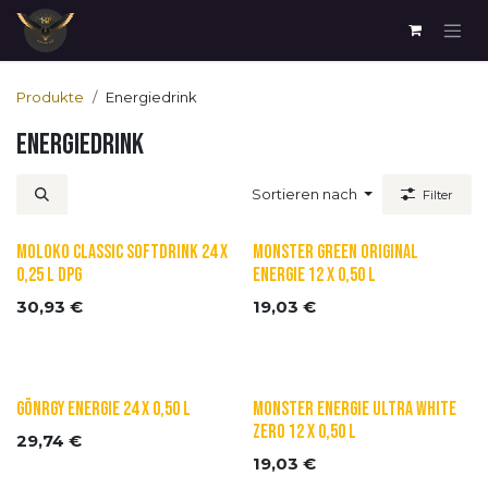
Zum Inhalt springen
Produkte
Energiedrink
Energiedrink
Sortieren nach
Filter
Moloko Classic Softdrink 24 x
Monster Green Original
0,25 l DPG
Energie 12 x 0,50 l
30,93
€
19,03
€
Gönrgy Energie 24 x 0,50 l
Monster Energie Ultra White
Zero 12 x 0,50 l
29,74
€
19,03
€