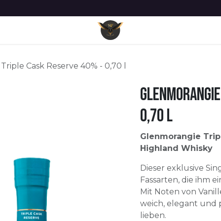
Unsere Geschichte
Unternehmen
Blog
Termin
Datenschutzerklärung
riple Cask Reserve 40% - 0,70 l
Glenmorangie 
0,70 l
Glenmorangie Tripl
Highland Whisky
Dieser exklusive Sing
Fassarten, die ihm 
Mit Noten von Vanill
weich, elegant und 
lieben.