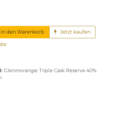
In den Warenkorb
Jetzt kaufen
ste
l:
Glenmorangie Triple Cask Reserve 40%
n