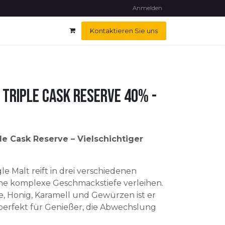
Impressum
Kundendienst
Hilfe
Veranstaltungen
Anmelden
Kontaktieren Sie uns
Triple Cask Reserve 40% -
e Cask Reserve – Vielschichtiger
le Malt reift in drei verschiedenen
eine komplexe Geschmackstiefe verleihen.
e, Honig, Karamell und Gewürzen ist er
perfekt für Genießer, die Abwechslung