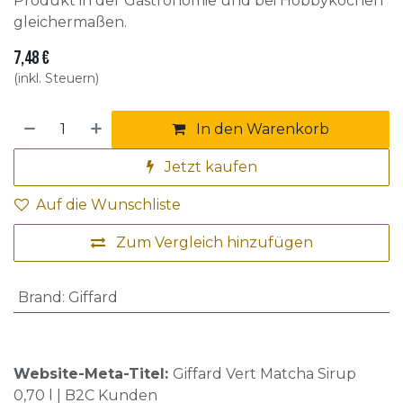
Produkt in der Gastronomie und bei Hobbyköchen
gleichermaßen.
7,48
€
(inkl. Steuern)
In den Warenkorb
Jetzt kaufen
Auf die Wunschliste
Zum Vergleich hinzufügen
Brand
:
Giffard
Website-Meta-Titel:
Giffard Vert Matcha Sirup
0,70 l | B2C Kunden