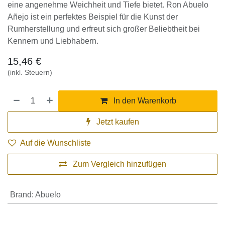
hervorragend zum puren Genuss oder in Cocktails,
da er eine angenehme Weichheit und Tiefe bietet.
Ron Abuelo Añejo ist ein perfektes Beispiel für die
Kunst der Rumherstellung und erfreut sich großer
Beliebtheit bei Kennern und Liebhabern.
15,46
€
(inkl. Steuern)
In den Warenkorb
Jetzt kaufen
Auf die Wunschliste
Zum Vergleich hinzufügen
Brand
:
Abuelo