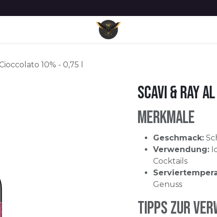
Unsere Geschichte
Unternehmen
Blog
Termin
Datenschutzerklärung
Cioccolato 10% - 0,75 l
SCAVI & RAY Al
Merkmale
Geschmack:
Sch
Verwendung:
I
Cocktails
Serviertempera
Genuss
Tipps zur Ve