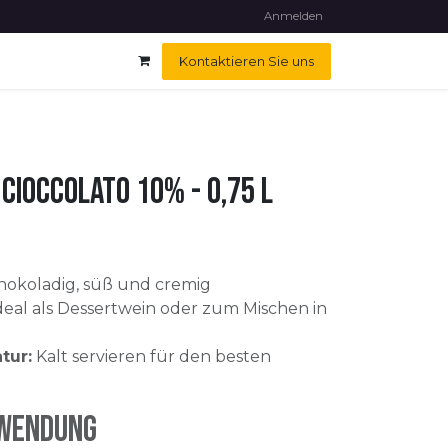
Impressum
Kundendienst
Hilfe
Veranstaltungen
Anmelden
Kontaktieren Sie uns
 Cioccolato 10% - 0,75 l
okoladig, süß und cremig
deal als Dessertwein oder zum Mischen in
tur:
Kalt servieren für den besten
rwendung