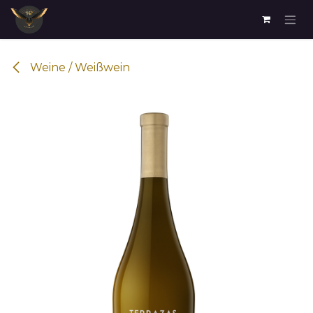
Zum Inhalt springen
Weine / Weißwein