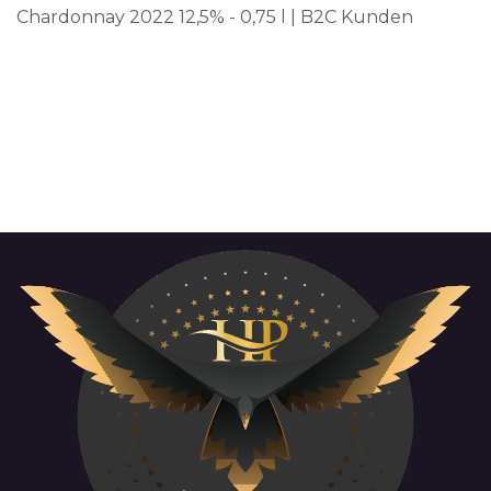
Chardonnay 2022 12,5% - 0,75 l | B2C Kunden